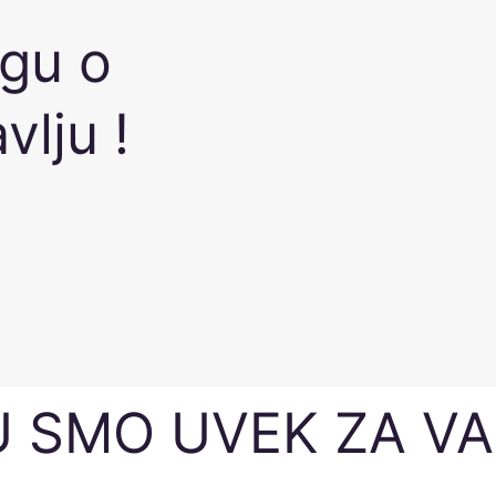
igu o
vlju !
 SMO UVEK ZA VA