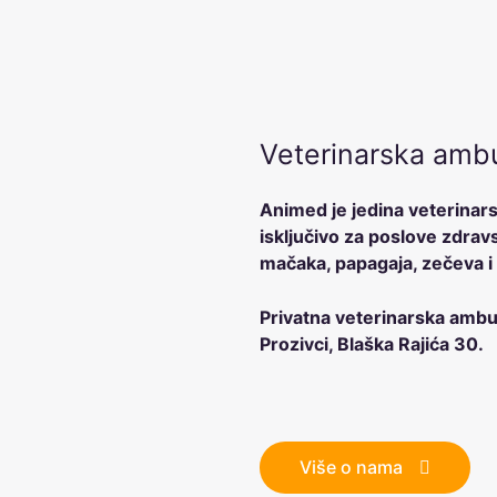
Veterinarska amb
Animed je jedina veterinar
isključivo za poslove zdrav
mačaka, papagaja, zečeva i
Privatna veterinarska ambul
Prozivci, Blaška Rajića 30.
Više o nama