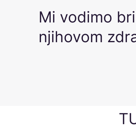
Mi vodimo br
njihovom zdra
TU