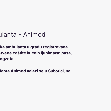
ulanta - Animed
ska ambulanta u gradu registrovana
stvene zaštite kućnih ljubimaca: pasa,
 egzota.
anta Animed nalazi se u Subotici, na