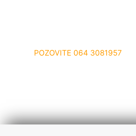
LJUBIMCIMA
ONI ZASLUŽU
POZOVITE 064 3081957
Posetite nas u veterinarskoj ambulanti. Pozo
izađemo na teren.