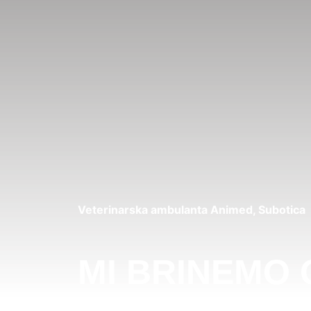
Veterinarska ambulanta Animed, Subotica
MI BRINEMO 